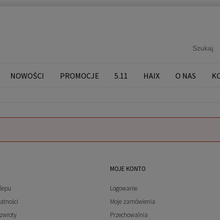
NOWOŚCI
PROMOCJE
5.11
HAIX
O NAS
K
MOJE KONTO
lepu
Logowanie
atności
Moje zamówienia
 zwroty
Przechowalnia