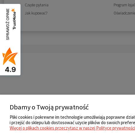
Częste pytania
Program loja
SPRAWDŹ OPINIE
Jak kupować?
Oświadczenie
4.9
Dbamy o Twoją prywatność
Pliki cookies i pokrewne im technologie umożliwiają poprawne dz
i przejść do sklepu lub dostosować użycie plików do swoich prefere
Więcej o plikach cookies przeczytasz w naszej Polityce prywatności