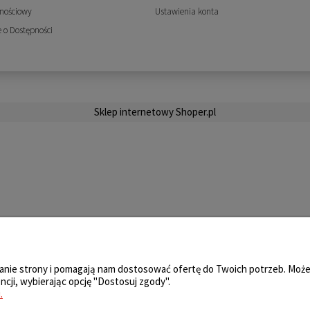
lnościowy
Ustawienia konta
 o Dostępności
Sklep internetowy Shoper.pl
iałanie strony i pomagają nam dostosować ofertę do Twoich potrzeb. Mo
ncji, wybierając opcję "Dostosuj zgody".
.