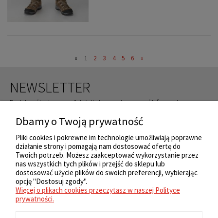
«
1
2
3
4
5
6
»
NEWSLETTER
Podaj swój adres e-mail, jeżeli chcesz otrzymywać informacje o
nowościach i promocjach.
Dbamy o Twoją prywatność
ZAPISZ SIĘ
Pliki cookies i pokrewne im technologie umożliwiają poprawne
działanie strony i pomagają nam dostosować ofertę do
Twoich potrzeb. Możesz zaakceptować wykorzystanie przez
nas wszystkich tych plików i przejść do sklepu lub
ZAKUPY
dostosować użycie plików do swoich preferencji, wybierając
opcję "Dostosuj zgody".
Więcej o plikach cookies przeczytasz w naszej Polityce
REGULAMIN
prywatności.