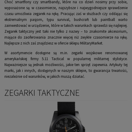
Choć smartfony czy smartbandy, które na co dzień nosimy przy sobie,
wyposażone są w czasomierze, najszybsze i najwygodniejsze sprawdzenie
czasu umożliwia zegarek na rękę. Pracując zaś w służbach czy oddając się
ekstremalnym pasjom, typu survival, bushcraft lub paintball warto
zainwestować w urządzenie, które w takich warunkach sprawdzi się najlepiej.
Zegarek taktyczny jest taki nie tylko z nazwy – to znakomite akcesorium,
mające do zaoferowania znacznie więcej niż zwykłe czasomierze na rękę.
Najlepsze z nich zaś znajdziesz w ofercie sklepu MilitaryMarket.
W asortymencie dostępne są m.in. zegarki wojskowe renomowanej
amerykańskiej firmy 5.11 Tactical w popularnej militarnej stylistyce.
Najważniejsze są jednak możliwości, jakie ten sprzęt zapewnia. Artykuły tej
marki, jak i innych, dostępnych w naszym sklepie, to gwarancja trwałości,
niezależnie od warunków, w jakich muszą działać.
ZEGARKI TAKTYCZNE