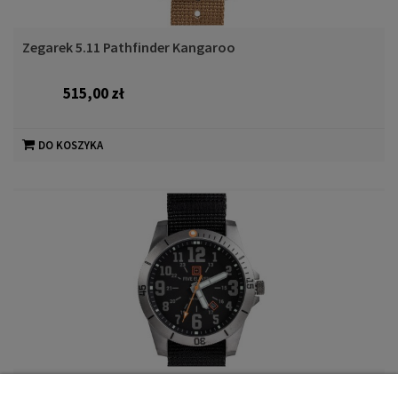
Zegarek 5.11 Pathfinder Kangaroo
515,00 zł
DO KOSZYKA
Zegarek 5.11 Field Watch 2.0 Black