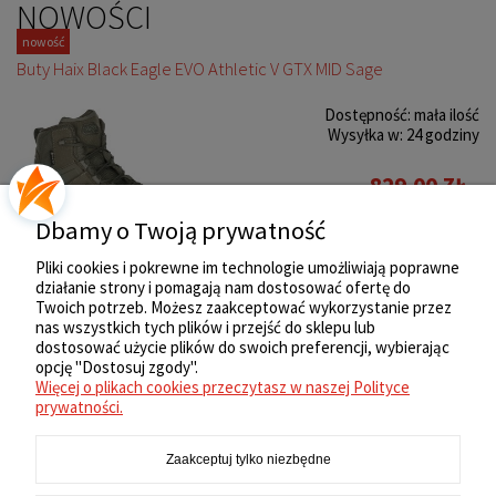
NOWOŚCI
nowość
Buty Haix Black Eagle EVO Athletic V GTX MID Sage
Dostępność:
mała ilość
Wysyłka w:
24 godziny
829,00 ZŁ
Dbamy o Twoją prywatność
Do koszyka
Pliki cookies i pokrewne im technologie umożliwiają poprawne
działanie strony i pomagają nam dostosować ofertę do
Twoich potrzeb. Możesz zaakceptować wykorzystanie przez
nas wszystkich tych plików i przejść do sklepu lub
ZAKUPY
dostosować użycie plików do swoich preferencji, wybierając
opcję "Dostosuj zgody".
Więcej o plikach cookies przeczytasz w naszej Polityce
REGULAMIN
prywatności.
Zaakceptuj tylko niezbędne
MOJE KONTO