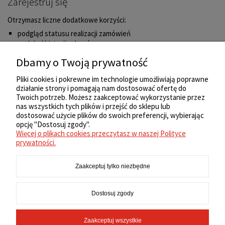
Zarejestruj się
Otrzymasz liczne dodatkowe korzyści:
podgląd statusu realizacji zamówień
podgląd historii zakupów
brak konieczności wprowadzania swoich danych przy kolejnych
Dbamy o Twoją prywatność
zakupach
możliwość otrzymania rabatów i kuponów promocyjnych
Pliki cookies i pokrewne im technologie umożliwiają poprawne
działanie strony i pomagają nam dostosować ofertę do
Zarejestruj się
Twoich potrzeb. Możesz zaakceptować wykorzystanie przez
nas wszystkich tych plików i przejść do sklepu lub
ZAKUPY
dostosować użycie plików do swoich preferencji, wybierając
opcję "Dostosuj zgody".
Więcej o plikach cookies przeczytasz w naszej Polityce
REGULAMIN
prywatności.
Zaakceptuj tylko niezbędne
MOJE KONTO
Dostosuj zgody
INFORMACJE
Zaakceptuj wszystkie