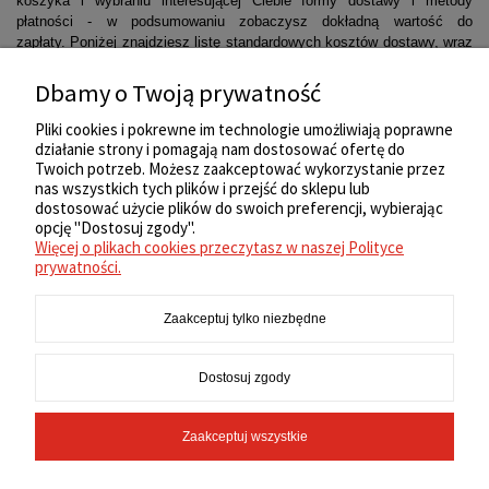
koszyka i wybraniu interesującej Ciebie formy dostawy i metody
płatności - w podsumowaniu zobaczysz dokładną wartość do
zapłaty. Poniżej znajdziesz listę standardowych kosztów dostawy, wraz
z szacunkowym czasem dostarczenia zamówienia:
Dbamy o Twoją prywatność
Pliki cookies i pokrewne im technologie umożliwiają poprawne
Uwaga:
koszt dostawy może ulec zwiększeniu w przypadku produktów
działanie strony i pomagają nam dostosować ofertę do
o niestandardowych gabarytach i/lub większej wadze.
Twoich potrzeb. Możesz zaakceptować wykorzystanie przez
nas wszystkich tych plików i przejść do sklepu lub
ZAKUPY
dostosować użycie plików do swoich preferencji, wybierając
opcję "Dostosuj zgody".
Więcej o plikach cookies przeczytasz w naszej Polityce
REGULAMIN
prywatności.
Zaakceptuj tylko niezbędne
MOJE KONTO
Dostosuj zgody
INFORMACJE
Zaakceptuj wszystkie