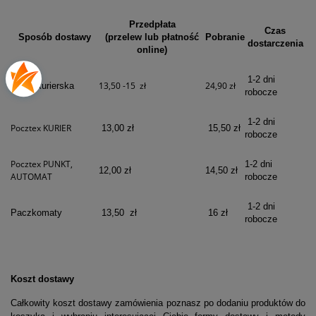
Przedpłata
Czas
Sposób dostawy
(przelew lub płatność
Pobranie
dostarczenia
online)
1-2 dni
13,50 -15 zł
24,90 zł
Firma kurierska
robocze
1-2 dni
Pocztex KURIER
13,00 zł
15,50 zł
robocze
Pocztex PUNKT,
1-2 dni
12,00 zł
14,50 zł
AUTOMAT
robocze
1-2 dni
Paczkomaty
13,50 zł
16 zł
robocze
Koszt dostawy
Całkowity koszt dostawy zamówienia poznasz po dodaniu produktów do