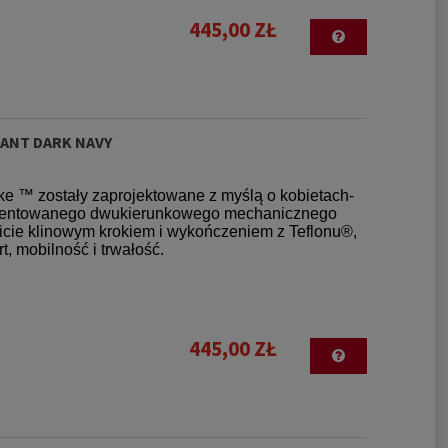
445,00 ZŁ
PANT DARK NAVY
ke ™ zostały zaprojektowane z myślą o kobietach-
patentowanego dwukierunkowego mechanicznego
wicie klinowym krokiem i wykończeniem z Teflonu®,
 mobilność i trwałość.
445,00 ZŁ