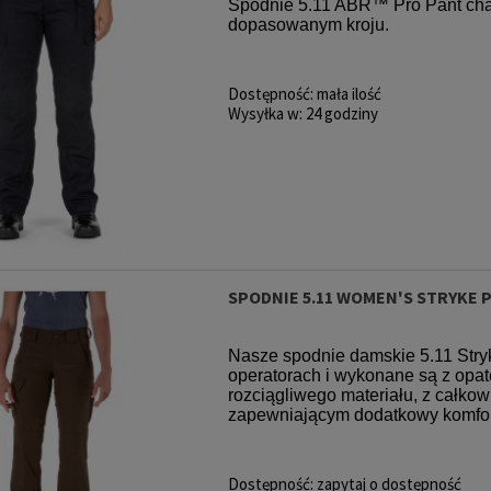
Spodnie 5.11 ABR™ Pro Pant cha
dopasowanym kroju.
Dostępność:
mała ilość
Wysyłka w:
24 godziny
nexis Force
Ładownica 5.11 Flex Radio
Ładownica
oyote
2.0 Pouch Dark Navy
5.11 Flex S
2.0 Ra
 zł
109,00 zł
55
rna:
Cena regularna:
Cena reg
999,90 zł
174,00 zł
999,90 zł
174,00 zł
:
Najniższa cena:
Najniższa 
SPODNIE 5.11 WOMEN'S STRYKE 
Nasze spodnie damskie 5.11 Stry
operatorach i wykonane są z o
rozciągliwego materiału, z całko
zapewniającym dodatkowy komfort,
Dostępność:
zapytaj o dostępność