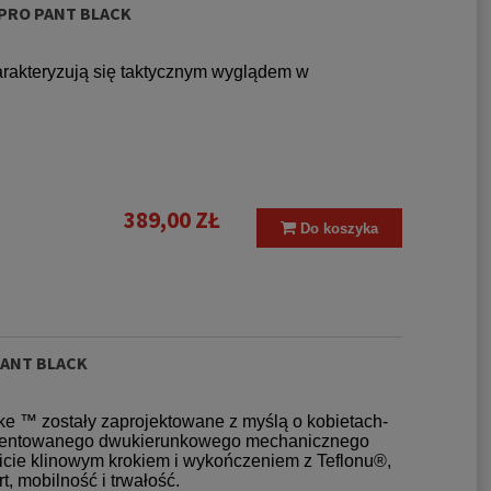
 PRO PANT BLACK
rakteryzują się taktycznym wyglądem w
389,00 ZŁ
Do koszyka
PANT BLACK
ke ™ zostały zaprojektowane z myślą o kobietach-
patentowanego dwukierunkowego mechanicznego
wicie klinowym krokiem i wykończeniem z Teflonu®,
 mobilność i trwałość.