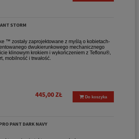
PANT STORM
ke ™ zostały zaprojektowane z myślą o kobietach-
patentowanego dwukierunkowego mechanicznego
wicie klinowym krokiem i wykończeniem z Teflonu®,
 mobilność i trwałość.
445,00 ZŁ
Do koszyka
 PRO PANT DARK NAVY