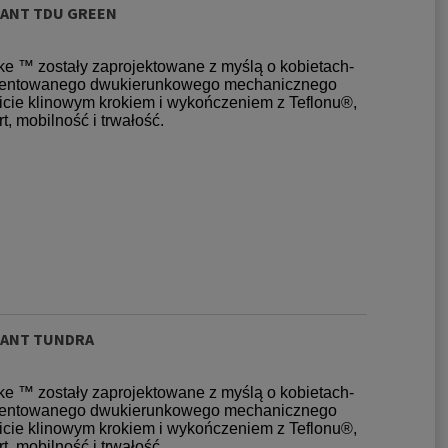
PANT TDU GREEN
ke ™ zostały zaprojektowane z myślą o kobietach-
patentowanego dwukierunkowego mechanicznego
wicie klinowym krokiem i wykończeniem z Teflonu®,
 mobilność i trwałość.
PANT TUNDRA
ke ™ zostały zaprojektowane z myślą o kobietach-
patentowanego dwukierunkowego mechanicznego
wicie klinowym krokiem i wykończeniem z Teflonu®,
 mobilność i trwałość.