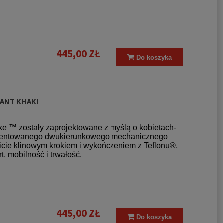
445,00 ZŁ
Do koszyka
PANT KHAKI
ke ™ zostały zaprojektowane z myślą o kobietach-
patentowanego dwukierunkowego mechanicznego
wicie klinowym krokiem i wykończeniem z Teflonu®,
 mobilność i trwałość.
445,00 ZŁ
Do koszyka