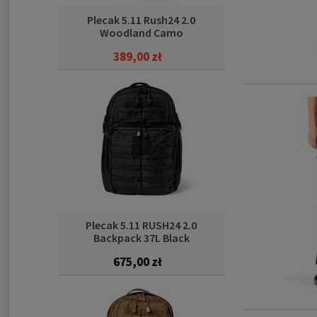
Plecak 5.11 Rush24 2.0
Woodland Camo
389,00 zł
Cena regularna:
715,00 zł
389,00 zł
Najniższa cena:
Plecak 5.11 RUSH24 2.0
Backpack 37L Black
675,00 zł