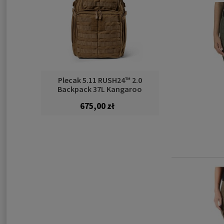
Plecak 5.11 RUSH24™ 2.0
Backpack 37L Kangaroo
675,00 zł