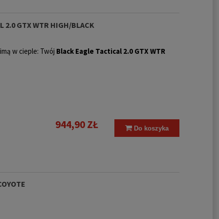
L 2.0 GTX WTR HIGH/BLACK
imą w cieple: Twój
Black Eagle Tactical 2.0 GTX WTR
944,90 ZŁ
Do koszyka
 COYOTE