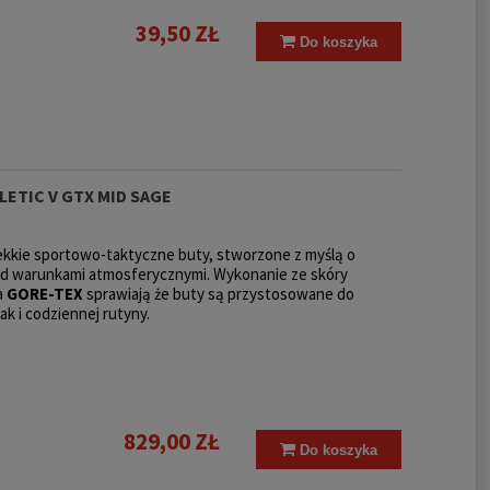
39,50 ZŁ
Do koszyka
LETIC V GTX MID SAGE
lekkie sportowo-taktyczne buty, stworzone z myślą o
zed warunkami atmosferycznymi. Wykonanie ze skóry
a
GORE-TEX
sprawiają że buty są przystosowane do
k i codziennej rutyny.
829,00 ZŁ
Do koszyka