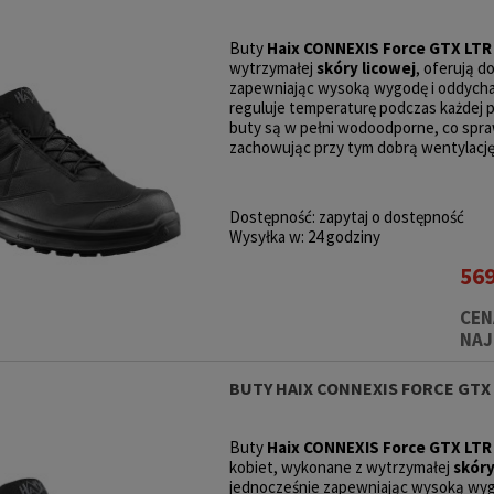
Buty
Haix CONNEXIS Force GTX LTR
wytrzymałej
skóry licowej
, oferują 
zapewniając wysoką wygodę i oddycha
reguluje temperaturę podczas każdej p
buty są w pełni wodoodporne, co spr
zachowując przy tym dobrą wentylację
Dostępność:
zapytaj o dostępność
Wysyłka w:
24 godziny
569
CEN
NAJ
BUTY HAIX CONNEXIS FORCE GTX
Buty
Haix CONNEXIS Force GTX LT
kobiet, wykonane z wytrzymałej
skóry
jednocześnie zapewniając wysoką wyg