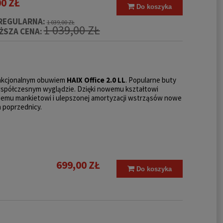
00 ZŁ
Do koszyka
REGULARNA:
1 039,00 ZŁ
1 039,00 ZŁ
ŻSZA CENA:
funkcjonalnym obuwiem
HAIX Office 2.0 LL
. Popularne buty
spółczesnym wyglądzie. Dzięki nowemu kształtowi
kkiemu mankietowi i ulepszonej amortyzacji wstrząsów nowe
h poprzednicy.
699,00 ZŁ
Do koszyka