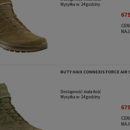
Wysyłka w:
24 godziny
679
CEN
NAJ
BUTY HAIX CONNEXIS FORCE AIR 
Dostępność:
mała ilość
Wysyłka w:
24 godziny
679
CEN
NAJ
 Flex Radio
Pouch 5.11 Drop Down
Spodnie 5.
ark Navy
Utility Pouch Black
Batt