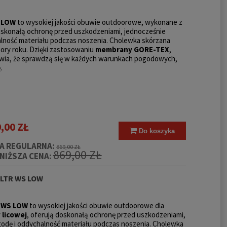
 LOW
to wysokiej jakości obuwie outdoorowe, wykonane z
doskonałą ochronę przed uszkodzeniami, jednocześnie
lność materiału podczas noszenia. Cholewka skórzana
ory roku. Dzięki zastosowaniu
membrany GORE-TEX
,
awia, że sprawdzą się w każdych warunkach pogodowych,
.
,00 ZŁ
Do koszyka
A REGULARNA:
869,00 ZŁ
869,00 ZŁ
NIŻSZA CENA:
 LTR WS LOW
R WS LOW
to wysokiej jakości obuwie outdoorowe dla
 licowej
, oferują doskonałą ochronę przed uszkodzeniami,
odę i oddychalność materiału podczas noszenia. Cholewka