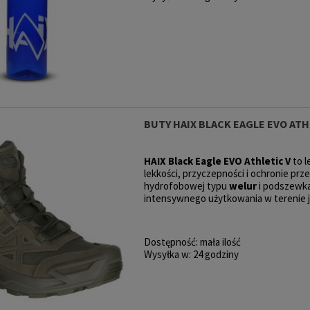
BUTY HAIX BLACK EAGLE EVO ATH
HAIX Black Eagle EVO Athletic V
to 
lekkości, przyczepności i ochronie pr
hydrofobowej typu
welur
i podszewk
intensywnego użytkowania w terenie ja
Dostępność:
mała ilość
Wysyłka w:
24 godziny