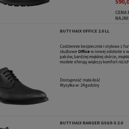
590,
CENA 
NAJNI
BUTY HAIX OFFICE 2.0 LL
Codziennie bezpiecznie i stylowo z 
służbowe
Office
w nowej odsłonie o w
palców, bardziej miękkiej skórze, mię
modele oferują większy komfort niż ic
Dostępność:
mała ilość
Wysyłka w:
24 godziny
BUTY HAIX RANGER GSG9-S 2.0