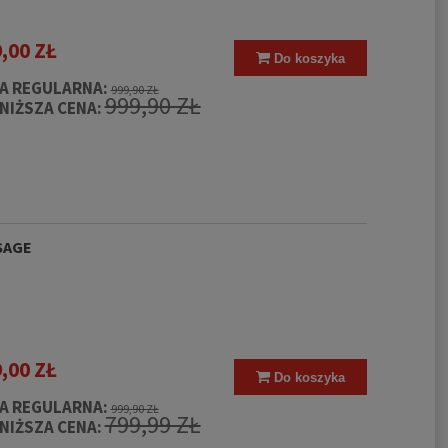
,00 ZŁ
Do koszyka
A REGULARNA:
999,90 ZŁ
999,90 ZŁ
NIŻSZA CENA:
SAGE
,00 ZŁ
Do koszyka
A REGULARNA:
999,90 ZŁ
799,99 ZŁ
NIŻSZA CENA:
11 Taclite Pro
Koszula 5.11 Tactical L/S
Buty Ha
le Brown
Shirt Black
Ws 