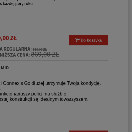
 każdej pory roku.
,00 ZŁ
Do koszyka
A REGULARNA:
869,00 ZŁ
869,00 ZŁ
NIŻSZA CENA:
 MID
zi Connexis Go dłużej utrzymuje Twoją kondycję.
.
kcjonariuszy policji na służbie.
tej konstrukcji są idealnym towarzyszem.