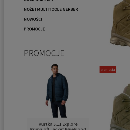
NOŻE I MULTITOOLE GERBER
NOWOŚCI
PROMOCJE
PROMOCJE
promocja
riple AR
Kurtka 5.11 Explore
Ładownica 5.11
ark Navy
Primaloft Jacket Blueblood
2.0 Pouch D