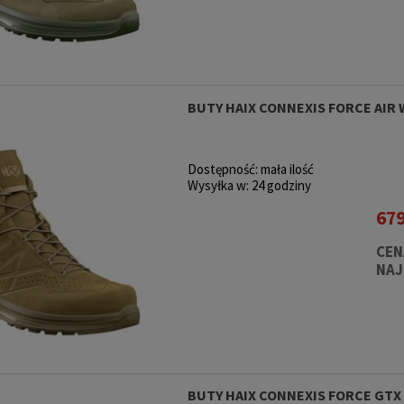
 zł
109,00 zł
21
rna:
Cena regularna:
Cena reg
174,00 zł
185,00 zł
174,00 zł
185,00 zł
:
Najniższa cena:
Najniższa c
BUTY HAIX CONNEXIS FORCE AIR
Dostępność:
mała ilość
Wysyłka w:
24 godziny
679
CEN
NAJ
BUTY HAIX CONNEXIS FORCE GTX