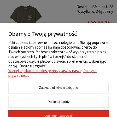
Dostępność:
mała ilość
Wysyłka w:
24 godziny
129,00 ZŁ
Dbamy o Twoją prywatność
Do koszyka
Pliki cookies i pokrewne im technologie umożliwiają poprawne
działanie strony i pomagają nam dostosować ofertę do
Twoich potrzeb. Możesz zaakceptować wykorzystanie przez
nas wszystkich tych plików i przejść do sklepu lub
ZAKUPY
dostosować użycie plików do swoich preferencji, wybierając
opcję "Dostosuj zgody".
Więcej o plikach cookies przeczytasz w naszej Polityce
REGULAMIN
prywatności.
Zaakceptuj tylko niezbędne
MOJE KONTO
Dostosuj zgody
INFORMACJE
Zaakceptuj wszystkie