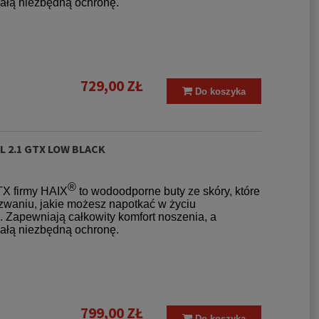
całą niezbędną ochronę.
729,00 ZŁ
Do koszyka
L 2.1 GTX LOW BLACK
®
TX firmy HAIX
to wodoodporne buty ze skóry, które
zwaniu, jakie możesz napotkać w życiu
Zapewniają całkowity komfort noszenia, a
całą niezbędną ochronę.
799,00 ZŁ
Do koszyka