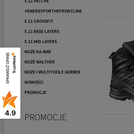
5.11 PATCHE
#ENERGYFORTHEFRONTLINE
5.11 CROSSFIT
5.11 BASE LAYERS
5.11 MID LAYERS
NOŻE KA-BAR
SPRAWDŹ OPINIE
NOŻE WALTHER
NOŻE I MULTITOOLE GERBER
NOWOŚCI
PROMOCJE
4.9
PROMOCJE