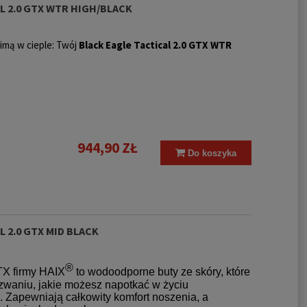
L 2.0 GTX WTR HIGH/BLACK
imą w cieple: Twój
Black Eagle Tactical 2.0 GTX WTR
944,90 ZŁ
Do koszyka
 2.0 GTX MID BLACK
®
TX firmy HAIX
to wodoodporne buty ze skóry, które
zwaniu, jakie możesz napotkać w życiu
Zapewniają całkowity komfort noszenia, a