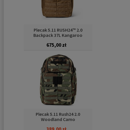
Plecak 5.11 RUSH24™ 2.0
Backpack 37L Kangaroo
675,00 zł
Plecak 5.11 Rush24 2.0
Woodland Camo
389,00 zł