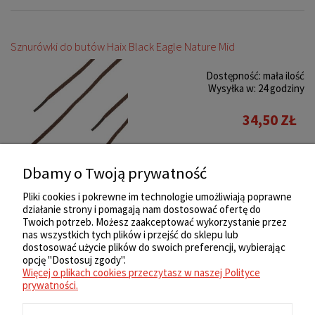
Sznurówki do butów Haix Black Eagle Nature Mid
Dostępność:
mała ilość
Wysyłka w:
24 godziny
34,50 ZŁ
Do koszyka
Dbamy o Twoją prywatność
Pliki cookies i pokrewne im technologie umożliwiają poprawne
działanie strony i pomagają nam dostosować ofertę do
«
1
2
3
4
5
6
»
Twoich potrzeb. Możesz zaakceptować wykorzystanie przez
nas wszystkich tych plików i przejść do sklepu lub
ZAKUPY
dostosować użycie plików do swoich preferencji, wybierając
opcję "Dostosuj zgody".
Więcej o plikach cookies przeczytasz w naszej Polityce
REGULAMIN
prywatności.