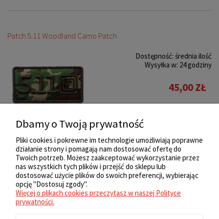
Patch 5.11 Woodland Camo Patch
Dostępność:
średnia ilość
Wysyłka w:
24 godziny
45,00 ZŁ
Do koszyka
Dbamy o Twoją prywatność
Pliki cookies i pokrewne im technologie umożliwiają poprawne
działanie strony i pomagają nam dostosować ofertę do
«
1
2
3
4
5
...
17
»
Twoich potrzeb. Możesz zaakceptować wykorzystanie przez
nas wszystkich tych plików i przejść do sklepu lub
ZAKUPY
dostosować użycie plików do swoich preferencji, wybierając
opcję "Dostosuj zgody".
Więcej o plikach cookies przeczytasz w naszej Polityce
REGULAMIN
prywatności.