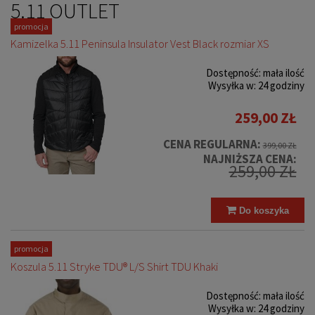
5.11 OUTLET
promocja
Kamizelka 5.11 Peninsula Insulator Vest Black rozmiar XS
Dostępność:
mała ilość
Wysyłka w:
24 godziny
259,00 ZŁ
CENA REGULARNA:
399,00 ZŁ
NAJNIŻSZA CENA:
259,00 ZŁ
Do koszyka
promocja
Koszula 5.11 Stryke TDU® L/S Shirt TDU Khaki
Dostępność:
mała ilość
Wysyłka w:
24 godziny