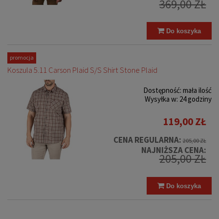
369,00 ZŁ
Do koszyka
promocja
Koszula 5.11 Carson Plaid S/S Shirt Stone Plaid
Dostępność:
mała ilość
Wysyłka w:
24 godziny
119,00 ZŁ
CENA REGULARNA:
205,00 ZŁ
NAJNIŻSZA CENA:
205,00 ZŁ
Do koszyka