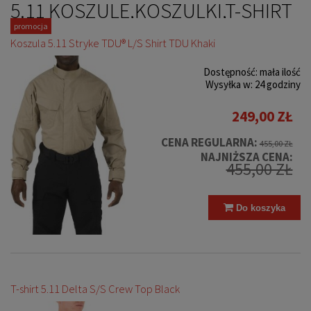
5.11 KOSZULE,KOSZULKI,T-SHIRT
promocja
Koszula 5.11 Stryke TDU® L/S Shirt TDU Khaki
Dostępność:
mała ilość
Wysyłka w:
24 godziny
249,00 ZŁ
CENA REGULARNA:
455,00 ZŁ
NAJNIŻSZA CENA:
455,00 ZŁ
Do koszyka
T-shirt 5.11 Delta S/S Crew Top Black