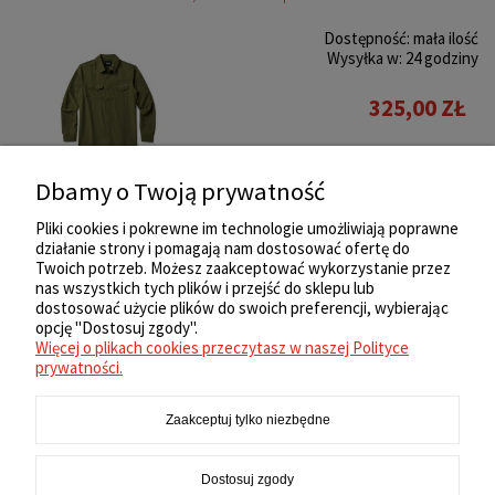
Dostępność:
mała ilość
Wysyłka w:
24 godziny
325,00 ZŁ
Do koszyka
Dbamy o Twoją prywatność
Pliki cookies i pokrewne im technologie umożliwiają poprawne
działanie strony i pomagają nam dostosować ofertę do
«
1
2
3
4
5
...
7
»
Twoich potrzeb. Możesz zaakceptować wykorzystanie przez
nas wszystkich tych plików i przejść do sklepu lub
ZAKUPY
dostosować użycie plików do swoich preferencji, wybierając
opcję "Dostosuj zgody".
Więcej o plikach cookies przeczytasz w naszej Polityce
REGULAMIN
prywatności.
Zaakceptuj tylko niezbędne
MOJE KONTO
Dostosuj zgody
INFORMACJE