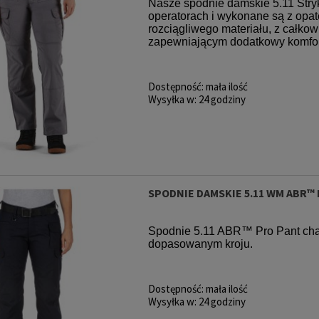
Nasze spodnie damskie 5.11 Stry
operatorach i wykonane są z o
rozciągliwego materiału, z całko
zapewniającym dodatkowy komfort,
 Flex Double
Pouch 5.11 Flex Flash Bang
Bluza z kap
over Pouch
Pouch Kangaroo
Forged Ho
Dostępność:
mała ilość
roo
 zł
89,00 zł
19
Wysyłka w:
24 godziny
rna:
Cena regularna:
Cena reg
174,00 zł
139,00 zł
174,00 zł
139,00 zł
:
Najniższa cena:
Najniższa c
SPODNIE DAMSKIE 5.11 WM ABR™
Spodnie 5.11 ABR™ Pro Pant cha
dopasowanym kroju.
Dostępność:
mała ilość
Wysyłka w:
24 godziny