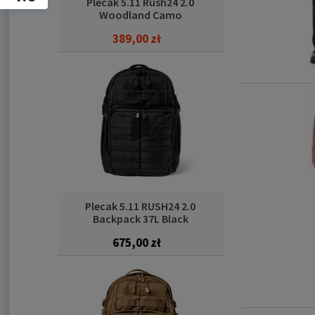
Plecak 5.11 Rush24 2.0
Woodland Camo
389,00 zł
Cena regularna:
715,00 zł
389,00 zł
Najniższa cena:
Plecak 5.11 RUSH24 2.0
Backpack 37L Black
675,00 zł