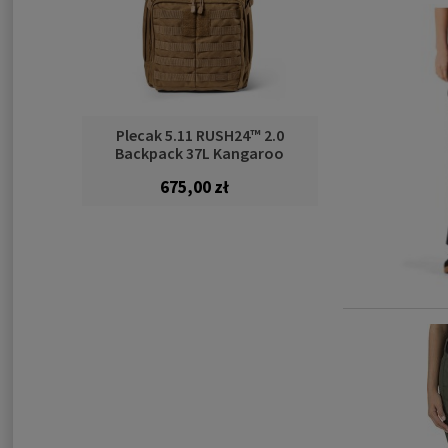
Plecak 5.11 RUSH24™ 2.0
Backpack 37L Kangaroo
675,00 zł