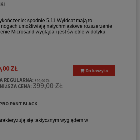
KI
ykończenie: spodnie 5.11 Wyldcat mają to
 nogach umożliwiają natychmiastowe rozszerzenie
nie Microsand wygląda i jest świetne w dotyku.
,00 ZŁ
Do koszyka
A REGULARNA:
399,00 ZŁ
399,00 ZŁ
NIŻSZA CENA:
 PRO PANT BLACK
rakteryzują się taktycznym wyglądem w