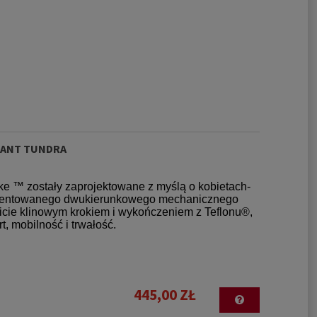
PANT TUNDRA
ke ™ zostały zaprojektowane z myślą o kobietach-
patentowanego dwukierunkowego mechanicznego
wicie klinowym krokiem i wykończeniem z Teflonu®,
 mobilność i trwałość.
445,00 ZŁ