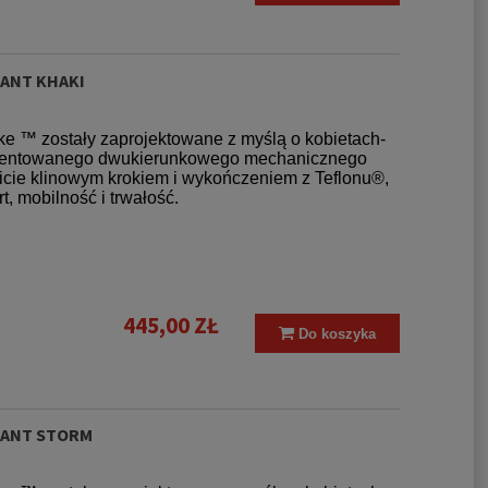
PANT KHAKI
ke ™ zostały zaprojektowane z myślą o kobietach-
patentowanego dwukierunkowego mechanicznego
wicie klinowym krokiem i wykończeniem z Teflonu®,
 mobilność i trwałość.
445,00 ZŁ
Do koszyka
PANT STORM