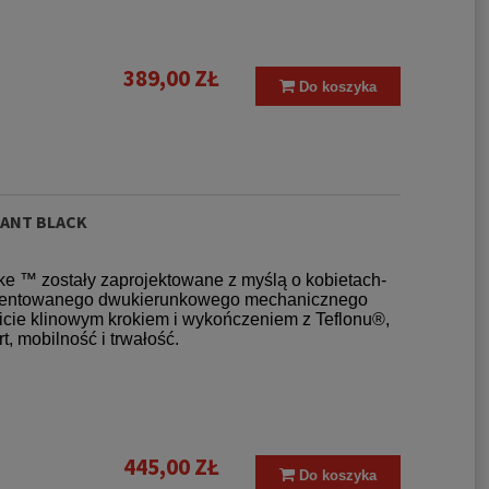
389,00 ZŁ
Do koszyka
PANT BLACK
ke ™ zostały zaprojektowane z myślą o kobietach-
patentowanego dwukierunkowego mechanicznego
wicie klinowym krokiem i wykończeniem z Teflonu®,
 mobilność i trwałość.
445,00 ZŁ
Do koszyka