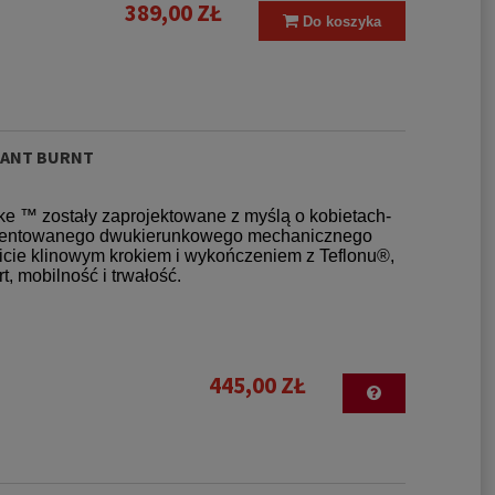
389,00 ZŁ
Do koszyka
PANT BURNT
ke ™ zostały zaprojektowane z myślą o kobietach-
patentowanego dwukierunkowego mechanicznego
wicie klinowym krokiem i wykończeniem z Teflonu®,
 mobilność i trwałość.
445,00 ZŁ