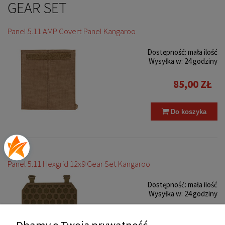
GEAR SET
Panel 5.11 AMP Covert Panel Kangaroo
Dostępność:
mała ilość
Wysyłka w:
24 godziny
85,00 ZŁ
Do koszyka
Panel 5.11 Hexgrid 12x9 Gear Set Kangaroo
Dostępność:
mała ilość
Wysyłka w:
24 godziny
145,00 ZŁ