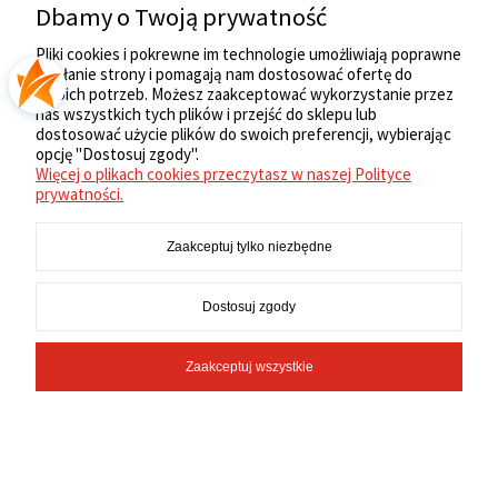
Dbamy o Twoją prywatność
REGULAMIN
Pliki cookies i pokrewne im technologie umożliwiają poprawne
działanie strony i pomagają nam dostosować ofertę do
Twoich potrzeb. Możesz zaakceptować wykorzystanie przez
MOJE KONTO
nas wszystkich tych plików i przejść do sklepu lub
dostosować użycie plików do swoich preferencji, wybierając
opcję "Dostosuj zgody".
INFORMACJE
Więcej o plikach cookies przeczytasz w naszej Polityce
prywatności.
Zaakceptuj tylko niezbędne
Pokaż pełną wersję strony
Dostosuj zgody
Sklep internetowy Shoper.pl
Zaakceptuj wszystkie