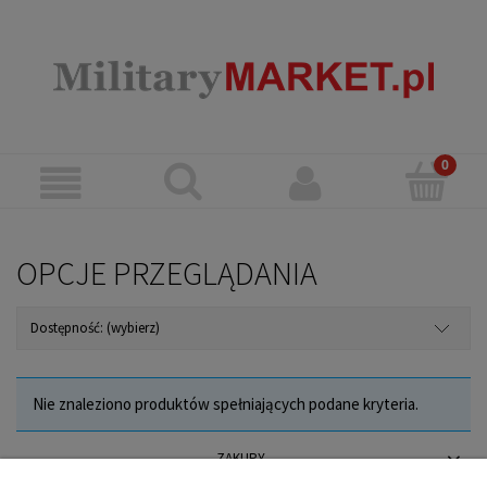
OPCJE PRZEGLĄDANIA
Dostępność: (wybierz)
Nie znaleziono produktów spełniających podane kryteria.
ZAKUPY