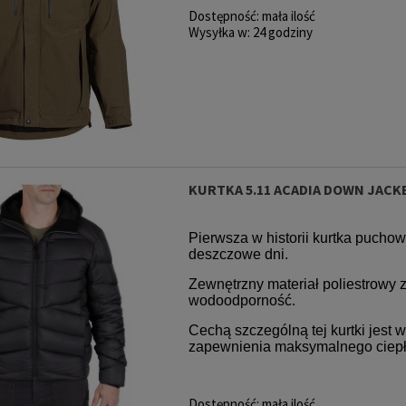
Dostępność:
mała ilość
Wysyłka w:
24 godziny
KURTKA 5.11 ACADIA DOWN JACK
Pierwsza w historii kurtka pucho
deszczowe dni.
Zewnętrzny materiał poliestrowy 
wodoodporność.
Cechą szczególną tej kurtki jest 
zapewnienia maksymalnego ciepł
Dostępność:
mała ilość