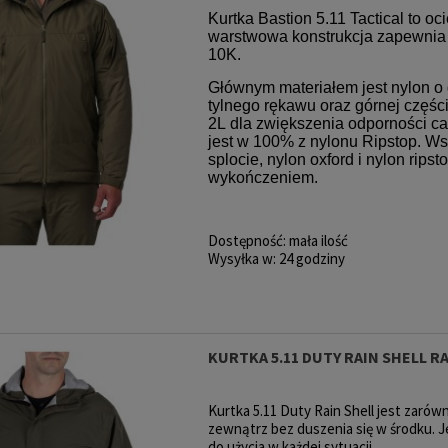
Kurtka Bastion 5.11 Tactical to oc
warstwowa konstrukcja zapewnia
10K.
Głównym materiałem jest nylon o 
tylnego rękawu oraz górnej częśc
2L dla zwiększenia odporności c
jest w 100% z nylonu Ripstop. Ws
splocie, nylon oxford i nylon ri
wykończeniem.
Dostępność:
mała ilość
Wysyłka w:
24 godziny
KURTKA 5.11 DUTY RAIN SHELL 
Kurtka 5.11 Duty Rain Shell jest zaró
zewnątrz bez duszenia się w środku. J
do użycia w każdej sytuacji.