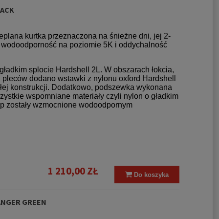
LACK
 Flex Triple AR
Spodnie 5.11 Defender Flex
Ładown
Pouch Dark Navy
Pant 2.0
5.11 Fle
2
ieplana kurtka przeznaczona na śnieżne dni, jej 2-
9,00 zł
259,00 zł
 wodoodporność na poziomie 5K i oddychalność
ularna:
Cena regularna:
Cena 
375,00 zł
413,00 zł
375,00 zł
413,00 zł
gładkim splocie Hardshell 2L. W obszarach łokcia,
ena:
Najniższa cena:
Najniżs
i pleców dodano wstawki z nylonu oxford Hardshell
ałej konstrukcji. Dodatkowo, podszewka wykonana
zystkie wspomniane materiały czyli nylon o gładkim
pstop zostały wzmocnione wodoodpornym
1 210,00 ZŁ
Do koszyka
RANGER GREEN