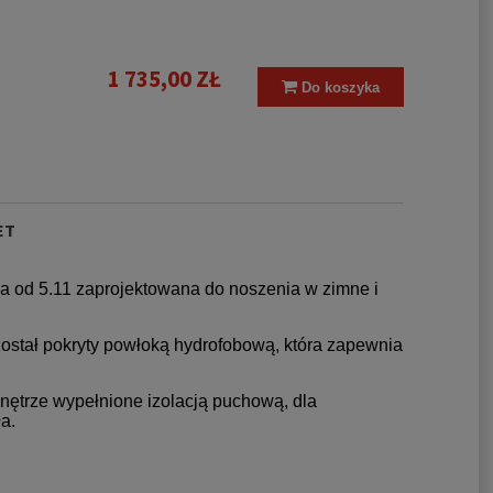
1 735,00 ZŁ
Do koszyka
ET
wa od 5.11 zaprojektowana do noszenia w zimne i
został pokryty powłoką hydrofobową, która zapewnia
wnętrze wypełnione izolacją puchową, dla
a.