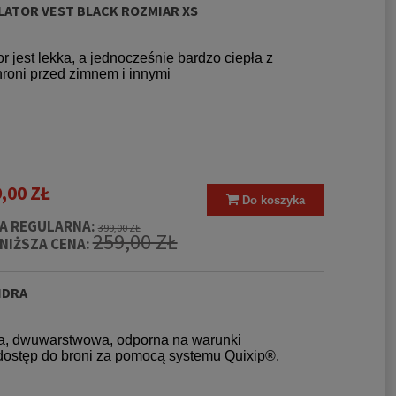
ULATOR VEST BLACK ROZMIAR XS
r jest lekka, a jednocześnie bardzo ciepła z
chroni przed zimnem i innymi
,00 ZŁ
Do koszyka
A REGULARNA:
399,00 ZŁ
259,00 ZŁ
NIŻSZA CENA:
NDRA
zna, dwuwarstwowa, odporna na warunki
dostęp do broni za pomocą systemu Quixip®.