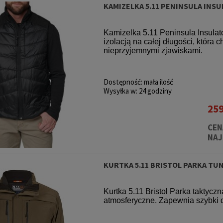
KAMIZELKA 5.11 PENINSULA INS
Kamizelka 5.11 Peninsula Insulato
izolacją na całej długości, która 
nieprzyjemnymi zjawiskami.
Dostępność:
mała ilość
Wysyłka w:
24 godziny
259
CEN
NAJ
KURTKA 5.11 BRISTOL PARKA TU
Kurtka 5.11 Bristol Parka taktyc
atmosferyczne. Zapewnia szybki 