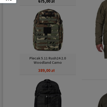
675,00 zł
Plecak 5.11 Rush24 2.0
Woodland Camo
389,00 zł
Cena regularna:
715,00 zł
389,00 zł
Najniższa cena: