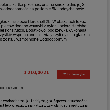
ieplana kurtka przeznaczona na śnieżne dni, jej 2-
 wodoodporność na poziomie 5K i oddychalność
gładkim splocie Hardshell 2L. W obszarach łokcia,
i pleców dodano wstawki z nylonu oxford Hardshell
ałej konstrukcji. Dodatkowo, podszewka wykonana
zystkie wspomniane materiały czyli nylon o gładkim
pstop zostały wzmocnione wodoodpornym
1 210,00 ZŁ
Do koszyka
RANGER GREEN
wno wodoodporna, jak i oddychająca. Zapewni ci suchość na
est lekka, regulowana, łatwa w zakładaniu i przygotowana