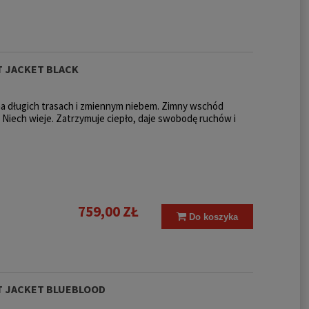
T JACKET BLACK
na długich trasach i zmiennym niebem. Zimny wschód
? Niech wieje. Zatrzymuje ciepło, daje swobodę ruchów i
759,00 ZŁ
Do koszyka
T JACKET BLUEBLOOD