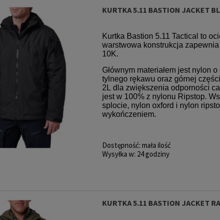
KURTKA 5.11 BASTION JACKET B
loudStryke
Spodenki 5.11 Aramis Short
Pouch 5.11
10L
Kangaroo
MAG Cover 
Kurtka Bastion 5.11 Tactical to oc
 zł
99,00 zł
23
warstwowa konstrukcja zapewnia
10K.
rna:
Cena regularna:
Cena reg
559,00 zł
275,00 zł
329,00 zł
275,00 zł
Głównym materiałem jest nylon o 
:
Najniższa cena:
Najniższa c
tylnego rękawu oraz górnej częśc
2L dla zwiększenia odporności c
jest w 100% z nylonu Ripstop. Ws
splocie, nylon oxford i nylon ri
wykończeniem.
Dostępność:
mała ilość
Wysyłka w:
24 godziny
KURTKA 5.11 BASTION JACKET 