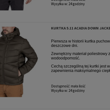
Wysyłka w:
24 godziny
KURTKA 5.11 ACADIA DOWN JAC
Pierwsza w historii kurtka pucho
deszczowe dni.
Zewnętrzny materiał poliestrowy 
wodoodporność.
Cechą szczególną tej kurtki jest 
zapewnienia maksymalnego ciepł
Dostępność:
mała ilość
Wysyłka w:
24 godziny