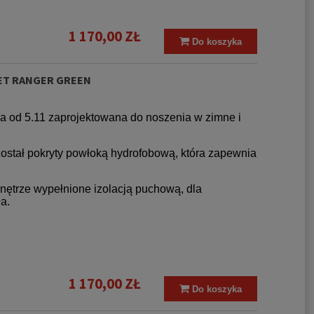
1 170,00 ZŁ
Do koszyka
KET RANGER GREEN
wa od 5.11 zaprojektowana do noszenia w zimne i
został pokryty powłoką hydrofobową, która zapewnia
wnętrze wypełnione izolacją puchową, dla
a.
1 170,00 ZŁ
Do koszyka