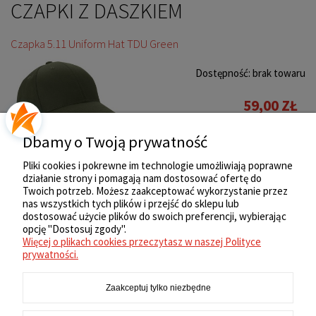
CZAPKI Z DASZKIEM
Czapka 5.11 Uniform Hat TDU Green
Dostępność:
brak towaru
59,00 ZŁ
Dbamy o Twoją prywatność
Pliki cookies i pokrewne im technologie umożliwiają poprawne
działanie strony i pomagają nam dostosować ofertę do
«
1
2
3
»
Twoich potrzeb. Możesz zaakceptować wykorzystanie przez
nas wszystkich tych plików i przejść do sklepu lub
ZAKUPY
dostosować użycie plików do swoich preferencji, wybierając
opcję "Dostosuj zgody".
Więcej o plikach cookies przeczytasz w naszej Polityce
REGULAMIN
prywatności.
Zaakceptuj tylko niezbędne
MOJE KONTO