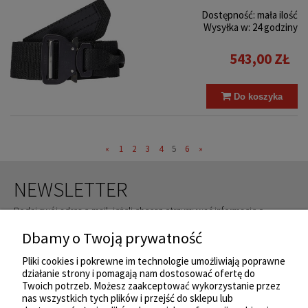
Dostępność:
mała ilość
Wysyłka w:
24 godziny
543,00 ZŁ
Do koszyka
«
1
2
3
4
5
6
»
NEWSLETTER
Podaj swój adres e-mail, jeżeli chcesz otrzymywać informacje o
nowościach i promocjach.
Dbamy o Twoją prywatność
ZAPISZ SIĘ
Pliki cookies i pokrewne im technologie umożliwiają poprawne
działanie strony i pomagają nam dostosować ofertę do
Twoich potrzeb. Możesz zaakceptować wykorzystanie przez
nas wszystkich tych plików i przejść do sklepu lub
ZAKUPY