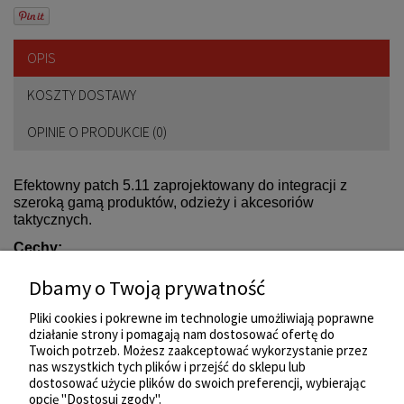
OPIS
KOSZTY DOSTAWY
OPINIE O PRODUKCIE (0)
Efektowny patch 5.11 zaprojektowany do integracji z
szeroką gamą produktów, odzieży i akcesoriów
taktycznych.
Cechy:
Kompatybilny z większością produktów 5.11
Dbamy o Twoją prywatność
Łatwe mocowanie i zdejmowanie na rzep
Pliki cookies i pokrewne im technologie umożliwiają poprawne
działanie strony i pomagają nam dostosować ofertę do
Twoich potrzeb. Możesz zaakceptować wykorzystanie przez
nas wszystkich tych plików i przejść do sklepu lub
ZAKUPY
dostosować użycie plików do swoich preferencji, wybierając
opcję "Dostosuj zgody".