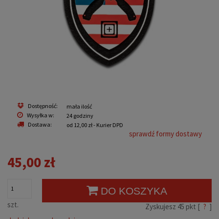
Dostępność:
mała ilość
Wysyłka w:
24 godziny
Dostawa:
od 12,00 zł
- Kurier DPD
sprawdź formy dostawy
45,00 zł
DO KOSZYKA
szt.
Zyskujesz
45
pkt [
?
]