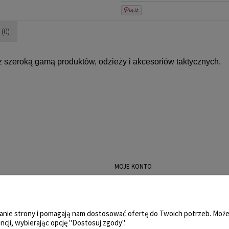
(0)
 z szeroką gamą produktów, odzieży i akcesoriów taktycznych.
MOJE KONTO
lepu
Logowanie
atności
Moje zamówienia
iałanie strony i pomagają nam dostosować ofertę do Twoich potrzeb. Mo
 zwroty
Przechowalnia
ncji, wybierając opcję "Dostosuj zgody".
lnościowy
Ustawienia konta