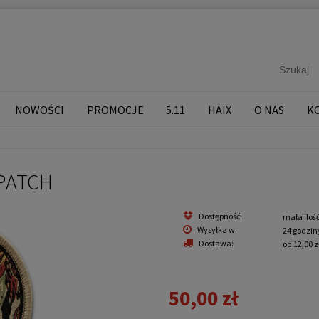
NOWOŚCI
PROMOCJE
5.11
HAIX
O NAS
K
 PATCH
Dostępność:
mała iloś
Wysyłka w:
24 godzin
Dostawa:
od 12,00 z
50,00 zł