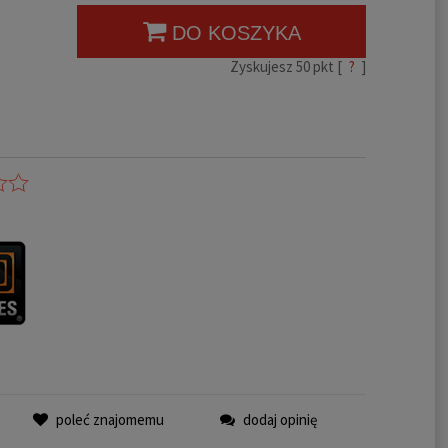
DO KOSZYKA
Zyskujesz
50
pkt [
?
]
poleć znajomemu
dodaj opinię