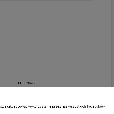
INFORMACJE
O nas
Polecane strony
żesz zaakceptować wykorzystanie przez nas wszystkich tych plików
Kontakt
Ustawienia plików cookies