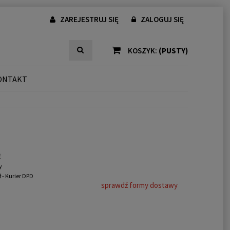
ZAREJESTRUJ SIĘ
ZALOGUJ SIĘ
KOSZYK:
(PUSTY)
ONTAKT
ć
y
ł
- Kurier DPD
sprawdź formy dostawy