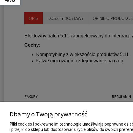
OPIS
KOSZTY DOSTAWY
OPINIE O PRODUKCIE 
Efektowny patch 5.11 zaprojektowany do integracji
Cechy:
Kompatybilny z większością produktów 5.11
Łatwe mocowanie i zdejmowanie na rzep
ZAKUPY
REGULAMIN
Czas realizacji zamówienia
Regulamin sk
Dbamy o Twoją prywatność
Formy płatności
Polityka pryw
Pliki cookies i pokrewne im technologie umożliwiają poprawne dz
Koszt dostawy
Reklamacje i
i przejść do sklepu lub dostosować użycie plików do swoich prefere
Częste pytania
Program loja