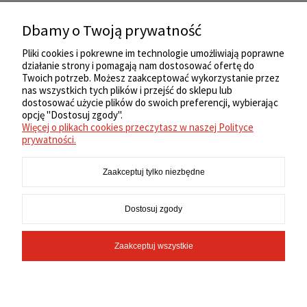
Wymiary:
10 x 8 x 20 cm
Dbamy o Twoją prywatność
Kolor:
Black (019)
Pliki cookies i pokrewne im technologie umożliwiają poprawne
działanie strony i pomagają nam dostosować ofertę do
Twoich potrzeb. Możesz zaakceptować wykorzystanie przez
nas wszystkich tych plików i przejść do sklepu lub
ZAKUPY
dostosować użycie plików do swoich preferencji, wybierając
opcję "Dostosuj zgody".
Więcej o plikach cookies przeczytasz w naszej Polityce
REGULAMIN
prywatności.
Zaakceptuj tylko niezbędne
MOJE KONTO
Dostosuj zgody
INFORMACJE
Zaakceptuj wszystkie
Pokaż pełną wersję strony