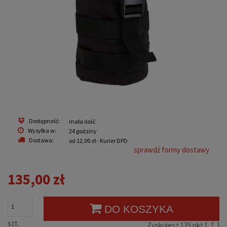
Dostępność:
mała ilość
Wysyłka w:
24 godziny
Dostawa:
od 12,00 zł
- Kurier DPD
sprawdź formy dostawy
135,00 zł
DO KOSZYKA
szt.
Zyskujesz
135
pkt [
?
]