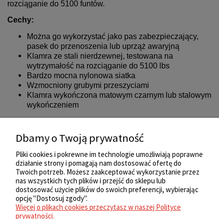
rozciąganie do 5100 funtów.
Cechy:
Można go wykorzystać jako pas zabezpieczający,
pasek do przenoszenia lub uprząż awaryjną
Klamra ze stali nierdzewnej, testowana na
wytrzymałość na rozciąganie do 5100 lbs
Bardzo mocna nylonowa siatka
Wzmocniony grubymi przeszyciami
Klamra wykończona matowym czarnym lub stalowym
wykończeniem
Kolor:
Ranger Green (186)
Dbamy o Twoją prywatność
Pliki do pobrania:
Tabela rozmiarów
Pliki cookies i pokrewne im technologie umożliwiają poprawne
działanie strony i pomagają nam dostosować ofertę do
Twoich potrzeb. Możesz zaakceptować wykorzystanie przez
nas wszystkich tych plików i przejść do sklepu lub
ZAKUPY
dostosować użycie plików do swoich preferencji, wybierając
opcję "Dostosuj zgody".
Więcej o plikach cookies przeczytasz w naszej Polityce
REGULAMIN
prywatności.