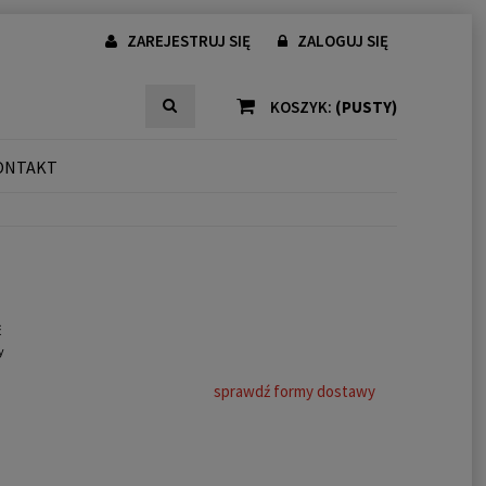
ZAREJESTRUJ SIĘ
ZALOGUJ SIĘ
KOSZYK:
(PUSTY)
ONTAKT
ć
y
a
sprawdź formy dostawy