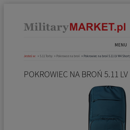
MENU
»
»
»
Jesteś w:
5.11 Torby
Pokrowce na broń
Pokrowiec na broń 5.11 LV M4 Short
POKROWIEC NA BROŃ 5.11 LV