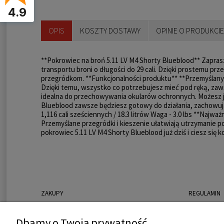
4.9
OPIS
KOSZTY DOSTAWY
OPINIE O PRODUKCIE 
**Pokrowiec na broń 5.11 LV M4 Shorty Blueblood** Zapra
transportu broni o długości do 29 cali. Dzięki prostemu pr
przegródkom. **Funkcjonalności produktu** **Przemyślany 
Dzięki temu, wszystko co potrzebujesz mieć pod ręką, zaw
idealna do przechowywania okularów ochronnych. Możesz ją
Blueblood zawsze będziesz gotowy do działania, zachowują
1,116 cali sześciennych / 18.3 litrów Waga - 3.0 lbs **Najwa
Przemyślane przegródki i kieszenie ułatwiają utrzymanie 
pokrowiec 5.11 LV M4 Shorty Blueblood już dziś i ciesz si
ZAKUPY
REGULAMIN
Czas realizacji zamówienia
Regulamin sk
Dbamy o Twoją prywatność