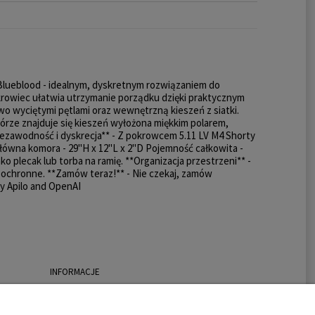
Blueblood - idealnym, dyskretnym rozwiązaniem do
pokrowiec ułatwia utrzymanie porządku dzięki praktycznym
o wyciętymi pętlami oraz wewnętrzną kieszeń z siatki.
órze znajduje się kieszeń wyłożona miękkim polarem,
ezawodność i dyskrecja** - Z pokrowcem 5.11 LV M4 Shorty
łówna komora - 29"H x 12"L x 2"D Pojemność całkowita -
ko plecak lub torba na ramię. **Organizacja przestrzeni** -
 ochronne. **Zamów teraz!** - Nie czekaj, zamów
y Apilo and OpenAI
INFORMACJE
O nas