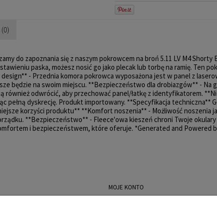
(0)
szamy do zapoznania się z naszym pokrowcem na broń 5.11 LV M4 Shorty 
zestawieniu paska, możesz nosić go jako plecak lub torbę na ramię. Ten 
design** - Przednia komora pokrowca wyposażona jest w panel z laserow
sze będzie na swoim miejscu. **Bezpieczeństwo dla drobiazgów** - Na g
 również odwrócić, aby przechować panel/łatkę z identyfikatorem. **Ni
c pełną dyskrecję. Produkt importowany. **Specyfikacja techniczna** G
żniejsze korzyści produktu** **Komfort noszenia** - Możliwość noszenia ja
porządku. **Bezpieczeństwo** - Fleece'owa kieszeń chroni Twoje okulary
ę komfortem i bezpieczeństwem, które oferuje. *Generated and Powered b
MOJE KONTO
lepu
Logowanie