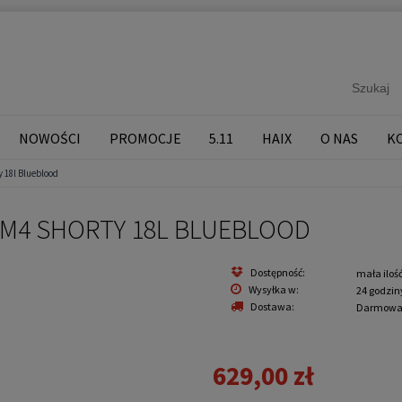
NOWOŚCI
PROMOCJE
5.11
HAIX
O NAS
K
y 18l Blueblood
 M4 SHORTY 18L BLUEBLOOD
Dostępność:
mała iloś
Wysyłka w:
24 godzin
Dostawa:
Darmow
629,00 zł