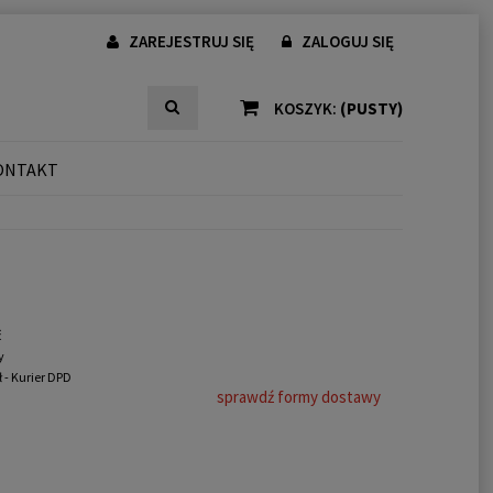
ZAREJESTRUJ SIĘ
ZALOGUJ SIĘ
KOSZYK:
(PUSTY)
ONTAKT
ć
y
ł
- Kurier DPD
sprawdź formy dostawy