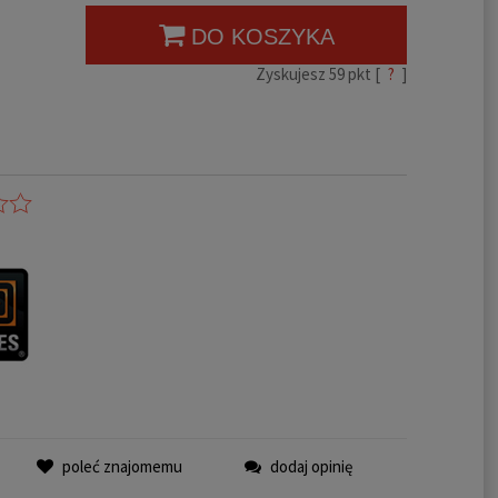
DO KOSZYKA
Zyskujesz
59
pkt [
?
]
poleć znajomemu
dodaj opinię