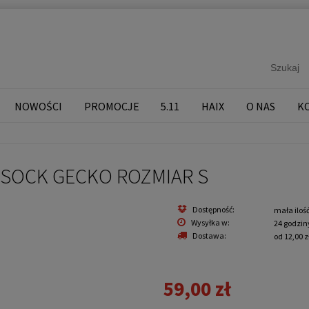
NOWOŚCI
PROMOCJE
5.11
HAIX
O NAS
K
G SOCK GECKO ROZMIAR S
Dostępność:
mała iloś
Wysyłka w:
24 godzin
Dostawa:
od 12,00 z
59,00 zł