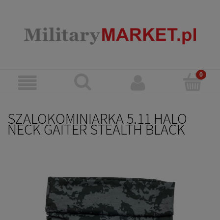
SZALOKOMINIARKA 5.11 HALO
NECK GAITER STEALTH BLACK