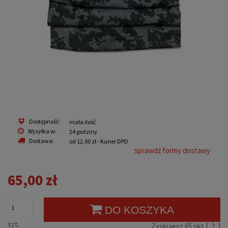
Dostępność:
mała ilość
Wysyłka w:
24 godziny
Dostawa:
od 12,00 zł
- Kurier DPD
sprawdź formy dostawy
65,00 zł
DO KOSZYKA
szt.
Zyskujesz
65
pkt [
?
]