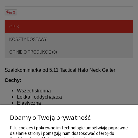
OPIS
KOSZTY DOSTAWY
OPINIE O PRODUKCIE (0)
Szalokominiarka od 5.11 Tactical Halo Neck Gaiter
Cechy:
Wszechstronna
Lekka i oddychajaca
Elastyczna
Bezszwowa
Dbamy o Twoją prywatność
Kolor:
Stealth Black (266)
Pliki cookies i pokrewne im technologie umożliwiają poprawne
działanie strony i pomagają nam dostosować ofertę do