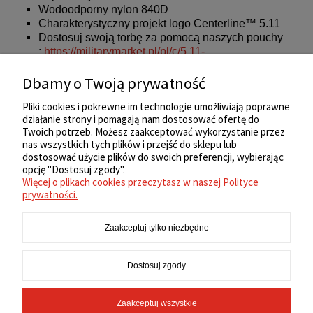
Wodoodporny nylon 840D
Charakterystyczny projekt logo Centerline™ 5.11
Dostosuj swoją torbę za pomocą naszych pouchy
:
https://militarymarket.pl/pl/c/5.11-
LadownicePouche/160
Dbamy o Twoją prywatność
Kolor:
Turbulence (545)
Pliki cookies i pokrewne im technologie umożliwiają poprawne
działanie strony i pomagają nam dostosować ofertę do
Twoich potrzeb. Możesz zaakceptować wykorzystanie przez
nas wszystkich tych plików i przejść do sklepu lub
ZAKUPY
dostosować użycie plików do swoich preferencji, wybierając
opcję "Dostosuj zgody".
Więcej o plikach cookies przeczytasz w naszej Polityce
REGULAMIN
prywatności.
Zaakceptuj tylko niezbędne
MOJE KONTO
Dostosuj zgody
INFORMACJE
Zaakceptuj wszystkie