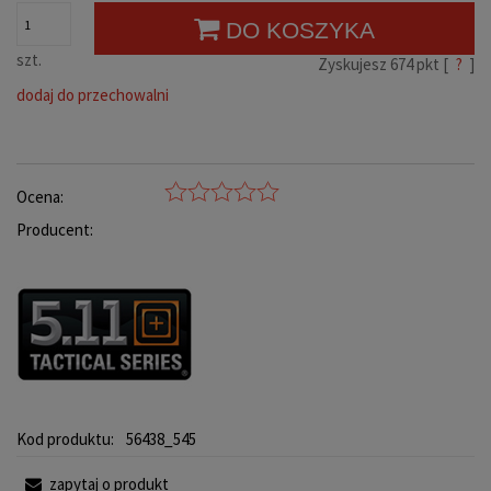
DO KOSZYKA
szt.
Zyskujesz
674
pkt [
?
]
dodaj do przechowalni
Ocena:
Producent:
Kod produktu:
56438_545
zapytaj o produkt