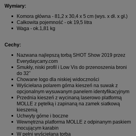
Wymiary:
Komora główna - 81,2 x 30,4 x 5 cm (wys. x dł. x gł.)
Całkowita pojemność - ok 19,5 litra
Waga - ok.1,81 kg
Cechy:
Nazwana najlepszą torbą SHOT Show 2019 przez
Everydaycarry.com
Smukły, niski profil i Low Vis do przenoszenia broni
do 32"
Chowane logo dla niskiej widoczności
Wyściełana polarem górna kieszeń na suwak z
opcjonalnym wysuwanym panelem identyfikacyjnym
Przednia kieszeń z wycinaną laserowo platformą
MOLLE z pętelką i zapinaną na zamek siatkową
kieszenią
Uchwyty górne i boczne
Wewnętrzna platforma MOLLE z odpinanym paskiem
mocującym karabin
W pełni wyściełana torba