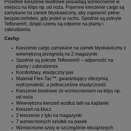
Przednie kieszenie biodrowe posiadają wzmocnienie w
miejscu na klips np. od noża. Pojemne kieszenie cargo są
zamykane na zamek błyskawiczny, aby zapewnić pełne
bezpieczeństwo, gdy jesteś w ruchu. Spodnie są pokryte
Teflonem®, dzięki czemu są odporne na plamy i
zabrudzenia.
Cechy:
Kieszenie cargo zamykane na zamek błyskawiczny z
wewnętrzną przegrodą na 2 magazynki
Spodnie są pokryte Teflonem® – odporność na
plamy i zabrudzenia
Komfortowy, elastyczny pas
Materiał Flex-Tac™, gwarantujący olbrzymią
wytrzymałość, a jednocześnie elastyczność
Kieszenie biodrowe ze wzmocnieniem na klips np.
od noża
Wewnętrzna kieszeń wzdłuż talii na kajdanki
Kieszeń na klucz
2 kieszenie z tyłu na magazynki
7 wzmocnionych szlufek na pasek
Wzmocnione szwy w szczególnie obciążonych