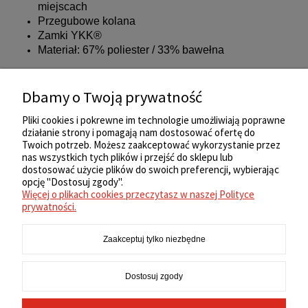
miejscach
Przegubowe kolana
Zamki YKK®
Materiał: 67% poliester / 33% bawełna
Kolor:
Battle Brown (116)
Dbamy o Twoją prywatność
Pliki do pobrania:
Tabela rozmiarów
Pliki cookies i pokrewne im technologie umożliwiają poprawne
działanie strony i pomagają nam dostosować ofertę do
Twoich potrzeb. Możesz zaakceptować wykorzystanie przez
nas wszystkich tych plików i przejść do sklepu lub
ZAKUPY
dostosować użycie plików do swoich preferencji, wybierając
opcję "Dostosuj zgody".
Więcej o plikach cookies przeczytasz w naszej Polityce
REGULAMIN
prywatności.
Zaakceptuj tylko niezbędne
MOJE KONTO
Dostosuj zgody
INFORMACJE