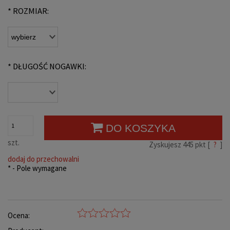
*
ROZMIAR:
*
DŁUGOŚĆ NOGAWKI:
DO KOSZYKA
szt.
Zyskujesz
445
pkt [
?
]
dodaj do przechowalni
*
- Pole wymagane
Ocena: